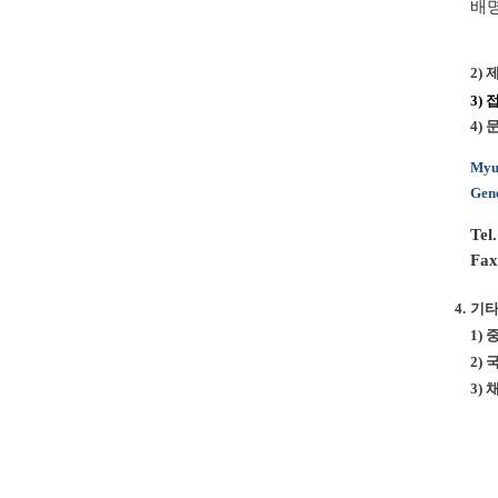
배
2) 
3) 
4) 
Myu
Gen
Tel
Fax
4.
기
1)
2)
3) 