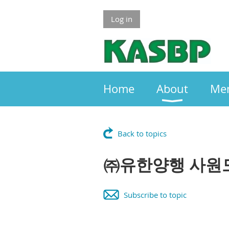
Log in
Home
About
Me
Back to topics
㈜유한양행 사원
Subscribe to topic