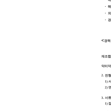
·
해
·
외
·
경
<
경력
재조합
약리약
2.
전
1)
2)
3.
서
1) 