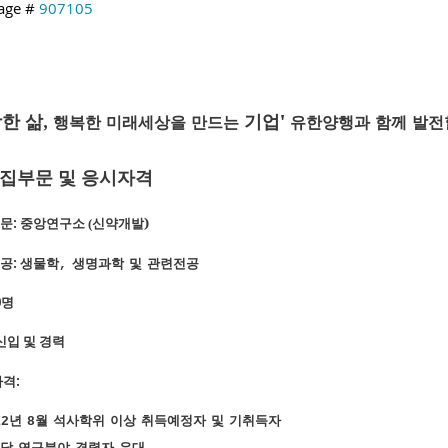
age #
907105
강한
삶,
기업'
행복한
미래세상을
만드는
유한양행과
함께
발전
 모집부문
및
응시자격
문
:
신약개발)
중앙연구소 (
공
:
생물학
생명과학
및
관련전공
,
0
명
신입 및 경력
자격
:
년
월
석사학위
이상
취득예정자
및
기취득자
12
8
당
연구분야
경력자
우대