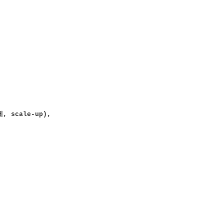
제
, scale-up),