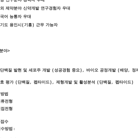
외
제약분야
신약개발
연구경험자
우대
국어
능통자
우대
기도
용인시
기흥
근무
가능자
(
)
분야
>
단백질
발현
및
세포주
개발
성공경험
중요
바이오
공정개발
배양
정
(
),
(
,
효
평가
단백질
펩타이드
제형개발
및
활성분석
단백질
펩타이드
(
,
),
(
,
)
형방법
 서류전형
 면접전형
류접수
접수방법 :