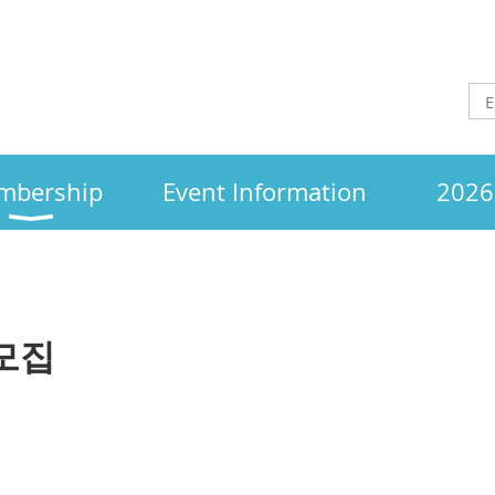
mbership
Event Information
2026 
모집