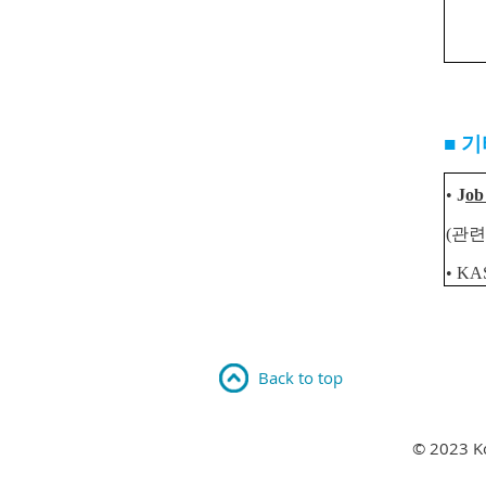
■ 
•
J
o
(관련문
• K
Back to top
© 2023 Ko