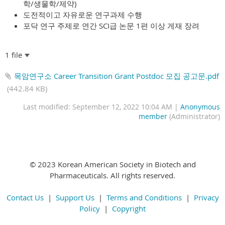
학/생물학/제약)
도전적이고 자유로운 연구과제 수행
포닥 연구 주제로 연간 SCI급 논문 1편 이상 게재 장려
1 file
목암연구소 Career Transition Grant Postdoc 모집 공고문.pdf
(442.84 KB)
Last modified: September 12, 2022 10:04 AM |
Anonymous
member
(Administrator)
© 2023 Korean American Society in Biotech and
Pharmaceuticals. All rights reserved.
Contact Us
|
Support Us
|
Terms and Conditions
|
Privacy
Policy
|
Copyright