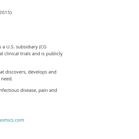
015)
 a U.S. subsidiary (CG
clinical trials and is publicly
at discovers, develops and
 need.
nfectious disease, pain and
nomics.com