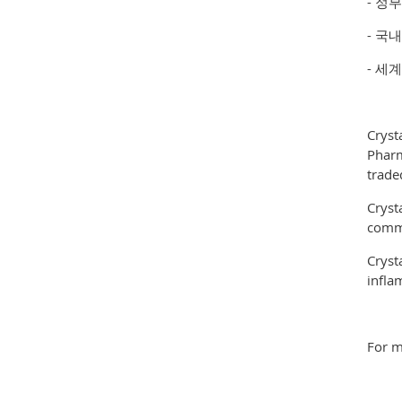
- 정
- 국
- 세
Cryst
Pharm
trade
Cryst
comme
Cryst
infla
For m