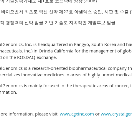
부의 기술성평가제도 제1호로 코스닥에 상장 (2006)
내 바이오벤처 최초로 혁신 신약 제22호 아셀렉스 승인, 시판 및 수출 (2
계적 경쟁력의 신약 발굴 기반 기술로 지속적인 개발후보 발굴
alGenomics, Inc. is headquartered in Pangyo, South Korea and has
aceuticals, Inc.) in Orinda California for the management of global 
d on the KOSDAQ exchange.
alGenomics is a research-oriented biopharmaceutical company th
rcializes innovative medicines in areas of highly unmet medical
alGenomics is mainly focused in the therapeutic areas of cancer, i
mmation.
ore information, please visit:
www.cgxinc.com
or
www.crystalge